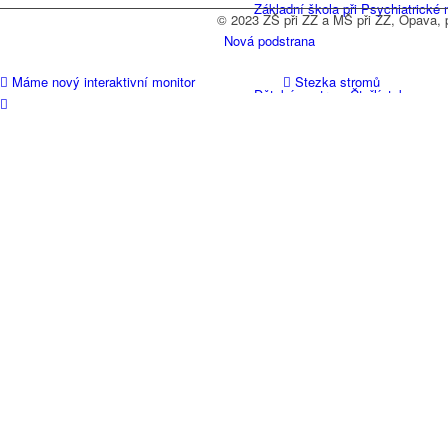
Základní škola při Psychiatrické
© 2023 ZŠ při ZZ a MŠ při ZZ, Opava, 
Nová podstrana
Máme nový interaktivní monitor
Stezka stromů
Dětské centrum Čtyřlístek
Organizace školního roku
Organizace roku 2023/2024
Plán práce
Poradenské pracoviště