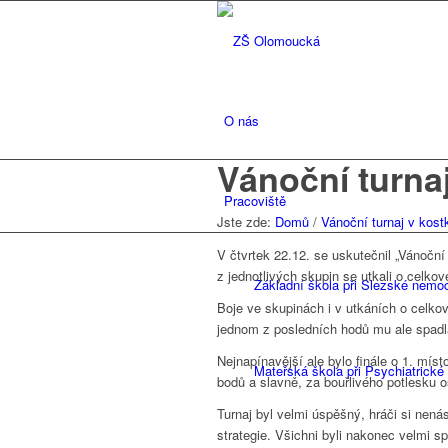
O nás
Vánoční turna
Pracoviště
Jste zde:
Domů
/
Vánoční turnaj v kost
V čtvrtek 22.12. se uskutečnil „Vánoční 
z jednotlivých skupin se utkali o celkové
Základní škola při Slezské nemoc
Boje ve skupinách i v utkáních o celko
jednom z posledních hodů mu ale spadl
Nejnapínavější ale bylo finále o 1. míst
Mateřská škola při Psychiatrické
bodů a slavně, za bouřlivého potlesku ost
Turnaj byl velmi úspěšný, hráči si nen
strategie. Všichni byli nakonec velmi sp