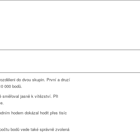
 rozděleni do dvou skupin. První a druzí
 10 000 bodů.
 směřoval jasně k vítězství. Při
e.
sledním hodem dokázal hodit přes tisíc
o počtu bodů vede také správně zvolená