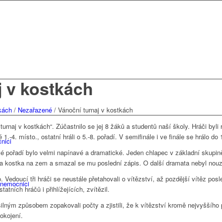
j v kostkách
kách
/
Nezařazené
/
Vánoční turnaj v kostkách
turnaj v kostkách“. Zúčastnilo se jej 8 žáků a studentů naší školy. Hráči byli
 1.-4. místo., ostatní hráli o 5.-8. pořadí. V semifinále i ve finále se hrálo do
nici
vé pořadí bylo velmi napínavé a dramatické. Jeden chlapec v základní skupině
a kostka na zem a smazal se mu poslední zápis. O další dramata nebyl nouz
o. Vedoucí tři hráči se neustále přetahovali o vítězství, až pozdější vítěz po
 nemocnici
atních hráčů i přihlížejících, zvítězil.
ásilným způsobem zopakovali počty a zjistili, že k vítězství kromě nejvyššíh
okojení.