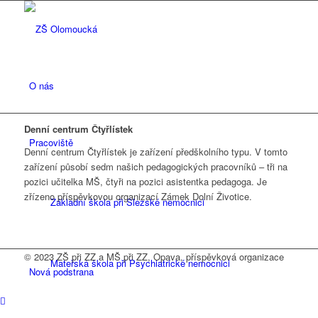
O nás
Denní centrum Čtyřlístek
Pracoviště
Denní centrum Čtyřlístek je zařízení předškolního typu. V tomto
zařízení působí sedm našich pedagogických pracovníků – tři na
pozici učitelka MŠ, čtyři na pozici asistentka pedagoga. Je
zřízeno příspěvkovou organizací Zámek Dolní Životice.
Základní škola při Slezské nemocnici
© 2023 ZŠ při ZZ a MŠ při ZZ, Opava, příspěvková organizace
Mateřská škola při Psychiatrické nemocnici
Nová podstrana