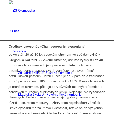
O nás
Cypřišek Lawsonův (Chamaecyparis lawsoniana)
Pracoviště
Je ve stáří 20 až 30 let vysokým stromem ve své domovině v
Oregonu a Kalifornii v Severní Americe, dorůstá výšky 30 až 40
m, v našich podmínkách je v posledních letech oblíbeným
stromkem zahrad a pobytových zahrádek, pro svou téměř
Základní škola při Slezské nemocnici
bezúklidovou pěstební údržbu. Pěstuje se v parcích a zahradách
v Evropě už od roku 1854, u nás od roku 1855. V našich parcích
je menším stromem, pěstuje se v různých růstových formách a
barevných mutacích šupinovitých jehlic. Nejčastěji ve výsadbách
Mateřská škola při Psychiatrické nemocnici
okrasných dřevin v parcích převládají cypřišky Lawsonovy s
různě intenzivním modravým zbarvením nejmladších větviček.
Dřevo cypřisku má zajímavou vlastnost, řezivo se při vysychání
nepřehýbá a ani nekroutí, i tenké lišty zůstávají rovné a tak se