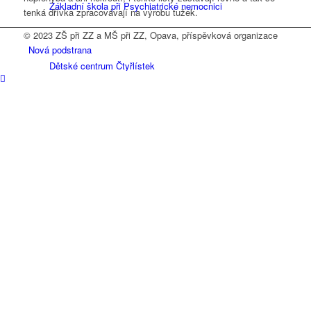
Základní škola při Psychiatrické nemocnici
tenká dřívka zpracovávají na výrobu tužek.
© 2023 ZŠ při ZZ a MŠ při ZZ, Opava, příspěvková organizace
Nová podstrana
Dětské centrum Čtyřlístek
Organizace školního roku
Organizace roku 2023/2024
Plán práce
Poradenské pracoviště