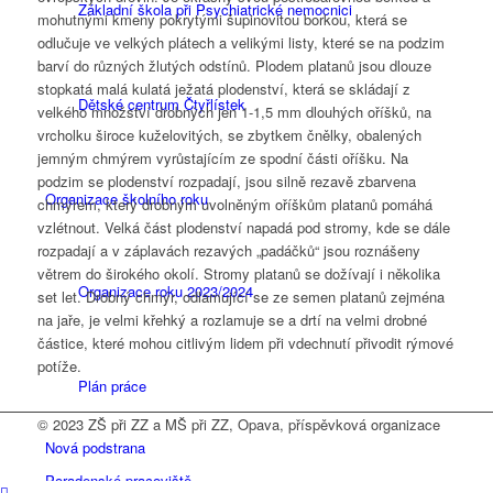
Základní škola při Psychiatrické nemocnici
mohutnými kmeny pokrytými šupinovitou borkou, která se
odlučuje ve velkých plátech a velikými listy, které se na podzim
barví do různých žlutých odstínů. Plodem platanů jsou dlouze
stopkatá malá kulatá ježatá plodenství, která se skládají z
Dětské centrum Čtyřlístek
velkého množství drobných jen 1-1,5 mm dlouhých oříšků, na
vrcholku široce kuželovitých, se zbytkem čnělky, obalených
jemným chmýrem vyrůstajícím ze spodní části oříšku. Na
podzim se plodenství rozpadají, jsou silně rezavě zbarvena
Organizace školního roku
chmýrem, který drobným uvolněným oříškům platanů pomáhá
vzlétnout. Velká část plodenství napadá pod stromy, kde se dále
rozpadají a v záplavách rezavých „padáčků“ jsou roznášeny
větrem do širokého okolí. Stromy platanů se dožívají i několika
Organizace roku 2023/2024
set let. Drobný chmýr, odlamující se ze semen platanů zejména
na jaře, je velmi křehký a rozlamuje se a drtí na velmi drobné
částice, které mohou citlivým lidem při vdechnutí přivodit rýmové
potíže.
Plán práce
© 2023 ZŠ při ZZ a MŠ při ZZ, Opava, příspěvková organizace
Nová podstrana
Poradenské pracoviště