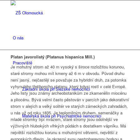
O nás
Platan javorolistý (Platanus hispanica Mill.)
Pracoviště
Je mohutný strom až 40 m vysoký s široce rozložitou korunou,
staré stromy mohou mít kmeny až 6 m v obvodu. Původ druhu
není jasný, nejčastěji se považuje za hybridní druh, za potomka
vyhynulého třetihorního platanu, který kdysi rostl v celé Evropě.
Základní škola při Slezské nemocnici
Jeho listy jsou známy archeobotanikům ze zkamenělin miocénu
a pliocénu. Bývá velmi často pěstován v parcích jako dekorativní
strom v alejích a velký solitér ve starých zámeckých zahradách,
u nás už od roku 1835. Je teplomilným druhem, semenáčky a
Mateřská škola při Psychiatrické nemocnici
mladé stromky trpí mrazem, staré stromy jsou odolnější ve
výživných hlubokých vlhkých půdách s dostatkem vápníku. Má
největší rozložitou korunu s mohutnými větvemi, největší z
evropských dřevin. Je okrasný svou pestrobarevnou borkou a