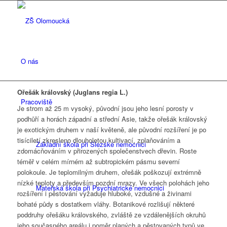
O nás
Ořešák královský (Juglans regia L.)
Pracoviště
Je strom až 25 m vysoký, původní jsou jeho lesní porosty v
podhůří a horách západní a střední Asie, takže ořešák královský
je exotickým druhem v naší květeně, ale původní rozšíření je po
tisíciletí zkresleno dlouholetou kultivací, zplaňováním a
Základní škola při Slezské nemocnici
zdomácňováním v přirozených společenstvech dřevin. Roste
téměř v celém mírném až subtropickém pásmu severní
polokoule. Je teplomilným druhem, ořešák poškozují extrémně
nízké teploty a především pozdní mrazy. Ve všech polohách jeho
Mateřská škola při Psychiatrické nemocnici
rozšíření i pěstování vyžaduje hluboké, vzdušné a živinami
bohaté půdy s dostatkem vláhy. Botanikové rozlišují některé
poddruhy ořešáku královského, zvláště ze vzdálenějších okruhů
jeho současného areálu i poměr planých a pěstovaných typů ve