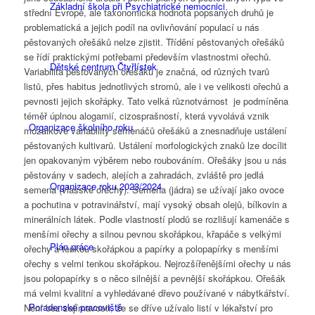
Základní škola při Psychiatrické nemocnici
střední Evropě, ale taxonomická hodnota popsaných druhů je
problematická a jejich podíl na ovlivňování populací u nás
pěstovaných ořešáků nelze zjistit. Třídění pěstovaných ořešáků
se řídí praktickými potřebami především vlastnostmi ořechů.
Dětské centrum Čtyřlístek
Variabilita pěstovaných ořešáků je značná, od různých tvarů
listů, přes habitus jednotlivých stromů, ale i ve velikosti ořechů a
pevnosti jejich skořápky. Tato velká různotvárnost je podmíněna
téměř úplnou alogamií, cizosprašností, která vyvolává vznik
Organizace školního roku
mozaikové variability semenáčů ořešáků a znesnadňuje ustálení
pěstovaných kultivarů. Ustálení morfologických znaků lze docílit
jen opakovaným výběrem nebo roubováním. Ořešáky jsou u nás
pěstovány v sadech, alejích a zahradách, zvláště pro jedlá
Organizace roku 2023/2024
semena (vlašské ořechy). Semena (jádra) se užívají jako ovoce
a pochutina v potravinářství, mají vysoký obsah olejů, bílkovin a
minerálních látek. Podle vlastností plodů se rozlišují kamenáče s
menšími ořechy a silnou pevnou skořápkou, křapáče s velkými
Plán práce
ořechy a tenkou skořápkou a papírky a polopapírky s menšími
ořechy s velmi tenkou skořápkou. Nejrozšířenějšími ořechy u nás
jsou polopapírky s o něco silnější a pevnější skořápkou. Ořešák
má velmi kvalitní a vyhledávané dřevo používané v nábytkářství.
Poradenské pracoviště
Není bez zajímavosti, že se dříve užívalo listí v lékařství pro