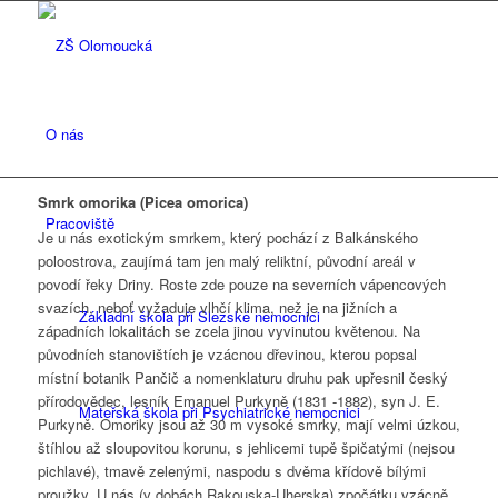
O nás
Smrk omorika (Picea omorica)
Pracoviště
Je u nás exotickým smrkem, který pochází z Balkánského
poloostrova, zaujímá tam jen malý reliktní, původní areál v
povodí řeky Driny. Roste zde pouze na severních vápencových
svazích, neboť vyžaduje vlhčí klima, než je na jižních a
Základní škola při Slezské nemocnici
západních lokalitách se zcela jinou vyvinutou květenou. Na
původních stanovištích je vzácnou dřevinou, kterou popsal
místní botanik Pančič a nomenklaturu druhu pak upřesnil český
přírodovědec, lesník Emanuel Purkyně (1831 -1882), syn J. E.
Mateřská škola při Psychiatrické nemocnici
Purkyně. Omoriky jsou až 30 m vysoké smrky, mají velmi úzkou,
štíhlou až sloupovitou korunu, s jehlicemi tupě špičatými (nejsou
pichlavé), tmavě zelenými, naspodu s dvěma křídově bílými
proužky. U nás (v dobách Rakouska-Uherska) zpočátku vzácně