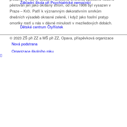
Základní škola při Psychiatrické nemocnici
pěstován jen jako okrasný strom, od roku 1906 byl vysazen v
Praze – Krči. Patří k významným dekorativním smrkům
dnešních výsadeb okrasné zeleně, i když jako fosilní pratyp
omoriky rostl u nás v dávné minulosti v meziledových dobách.
Dětské centrum Čtyřlístek
© 2023 ZŠ při ZZ a MŠ při ZZ, Opava, příspěvková organizace
Nová podstrana
Organizace školního roku
Organizace roku 2023/2024
Plán práce
Poradenské pracoviště